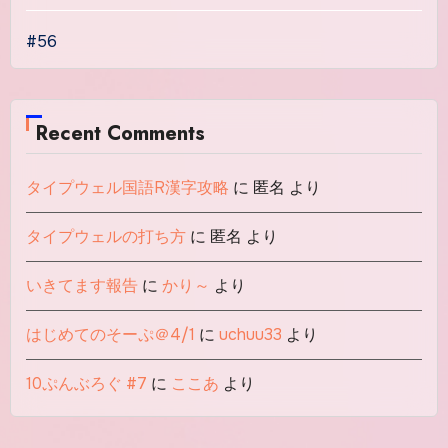
#56
Recent Comments
タイプウェル国語R漢字攻略
に
匿名
より
タイプウェルの打ち方
に
匿名
より
いきてます報告
に
かり～
より
はじめてのそーぷ＠4/1
に
uchuu33
より
10ぷんぶろぐ #7
に
ここあ
より