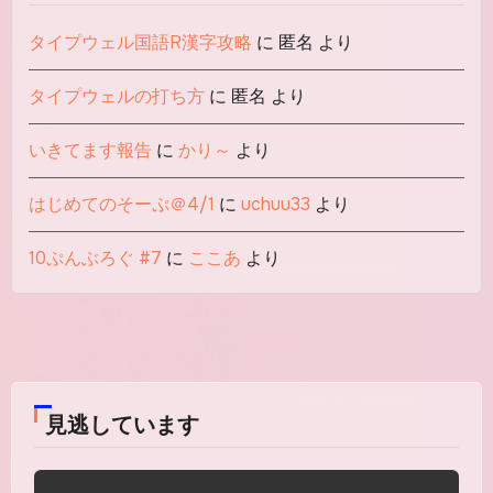
タイプウェル国語R漢字攻略
に
匿名
より
タイプウェルの打ち方
に
匿名
より
いきてます報告
に
かり～
より
はじめてのそーぷ＠4/1
に
uchuu33
より
10ぷんぶろぐ #7
に
ここあ
より
見逃しています