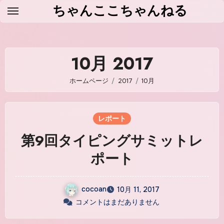
コ
ちゃんここちゃんねる
ン
テ
ン
10月 2017
ツ
に
ホームページ
2017
10月
ス
キ
ッ
レポート
プ
第9回タイピングサミットレ
ポート
cocoan
10月 11, 2017
コメントはまだありません