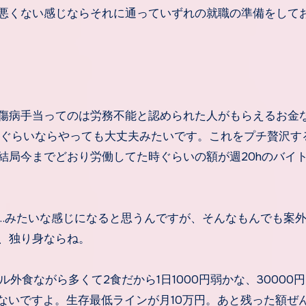
悪くない感じならそれに通っていずれの就職の準備をして
傷病手当ってのは労務不能と認められた人がもらえるお金
トぐらいならやっても大丈夫みたいです。これをプチ贅沢す
結局今までどおり労働してた時ぐらいの額が週20hのバイ
…みたいな感じになると思うんですが、そんなもんでも案
、独り身ならね。
外食ながら多くて2食だから1日1000円弱かな、30000
ってないですよ。生存最低ラインが月10万円。あと残った額ぜ