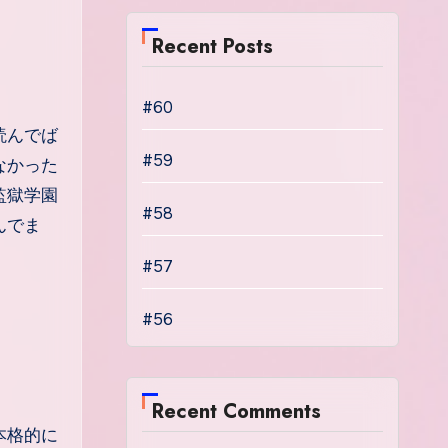
Recent Posts
#60
読んでば
#59
なかった
監獄学園
#58
んでま
#57
#56
Recent Comments
本格的に