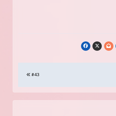
投
#43
稿
ナ
ビ
ゲ