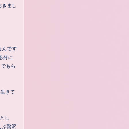
おきまし
なんです
る分に
トでもら
外生きて
円とし
んぶ贅沢