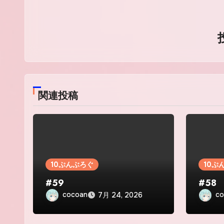
ー
シ
ョ
ン
関連投稿
10ぷんぶろぐ
10ぷ
#59
#58
cocoan
co
7月 24, 2026