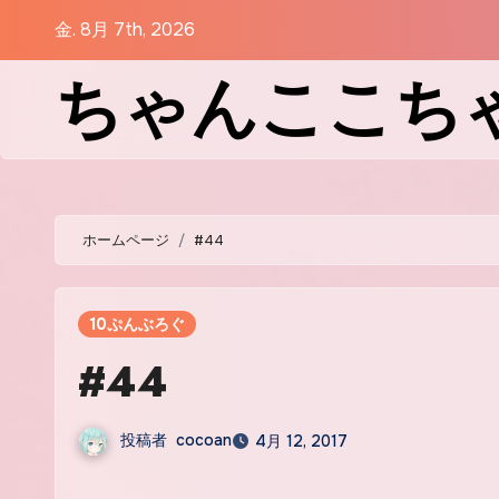
コ
金. 8月 7th, 2026
ン
ちゃんここち
テ
ン
ツ
に
ス
キ
ホームページ
#44
ッ
プ
10ぷんぶろぐ
#44
投稿者
cocoan
4月 12, 2017