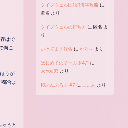
タイプウェル国語R漢字攻略
に
匿名
より
タイプウェルの打ち方
に
匿名
よ
り
生存はで
で向こ
いきてます報告
に
かり～
より
はじめてのそーぷ＠4/1
に
uchuu33
より
ほうが
が都合よ
10ぷんぶろぐ #7
に
ここあ
より
ちゃうと