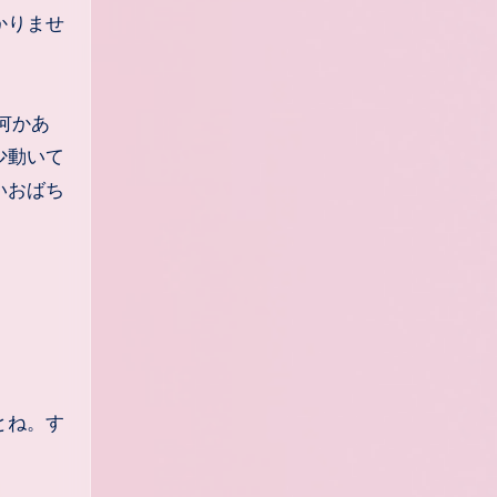
かりませ
何かあ
少動いて
いおばち
とね。す