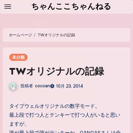
コ
ちゃんここちゃんねる
ン
テ
ン
ホームページ
TWオリジナルの記録
ツ
に
ス
未分類
キ
TWオリジナルの記録
ッ
プ
投稿者
cocoan
10月 23, 2014
タイプウェルオリジナルの数字モード。
最上段で打つ人とテンキーで打つ人がいると思い
ますが、
誰が最上段で誰がテンキーか、GANGASさんは全