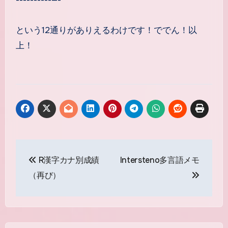
という12通りがありえるわけです！ででん！以
上！
投
R漢字カナ別成績
Intersteno多言語メモ
稿
（再び）
ナ
ビ