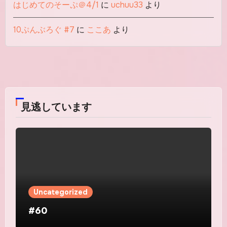
はじめてのそーぷ＠4/1
に
uchuu33
より
10ぷんぶろぐ #7
に
ここあ
より
見逃しています
Uncategorized
#60